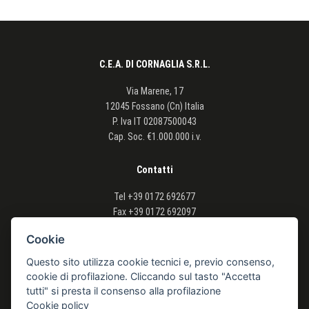
C.E.A. DI CORNAGLIA S.R.L.
Via Marene, 17
12045 Fossano (Cn) Italia
P. Iva
IT 02087500043
Cap. Soc. €1.000.000 i.v.
Contatti
Tel
+39 0172 692677
Fax
+39 0172 692097
Email info@cea-agriforest.com
Cookie
Seguici
Questo sito utilizza cookie tecnici e, previo consenso,
cookie di profilazione. Cliccando sul tasto "Accetta
tutti" si presta il consenso alla profilazione
Cookie policy